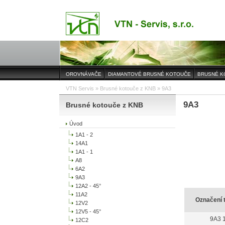
OROVNÁVAČE
DIAMANTOVÉ BRUSNÉ KOTOUČE
BRUSNÉ K
VTN Servis
»
Brusné kotouče z KNB
» 9A3
9A3
Brusné kotouče z KNB
Úvod
1A1 - 2
14A1
1A1 - 1
A8
6A2
9A3
12A2 - 45°
11A2
Označení 
12V2
12V5 - 45°
9A3 
12C2