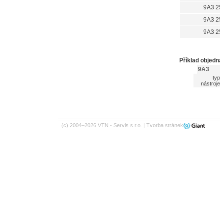
9A3 2
9A3 2
9A3 2
Příklad objed
9A3
typ
nástroje
(c) 2004–2026 VTN - Servis s.r.o. |
Tvorba stránek