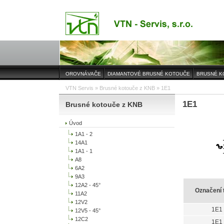
OROVNÁVAČE
DIAMANTOVÉ BRUSNÉ KOTOUČE
BRUSNÉ K
VTN Servis
»
Brusné kotouče z KNB
» 1E1
1E1
Brusné kotouče z KNB
Úvod
1A1 - 2
14A1
1A1 - 1
A8
6A2
9A3
12A2 - 45°
Označení 
11A2
12V2
1E1
12V5 - 45°
12C2
1E1