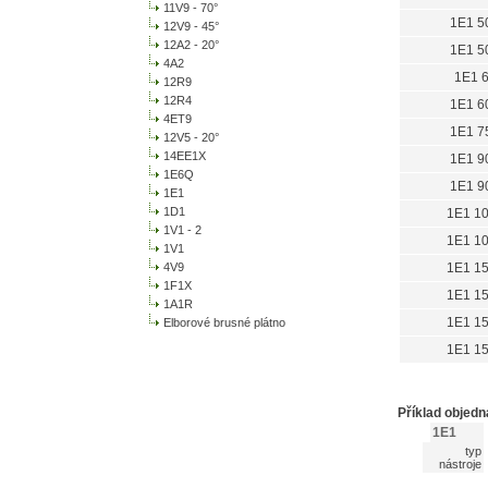
11V9 - 70°
1E1 5
12V9 - 45°
12A2 - 20°
1E1 5
4A2
1E1 
12R9
12R4
1E1 6
4ET9
1E1 7
12V5 - 20°
14EE1X
1E1 9
1E6Q
1E1 9
1E1
1D1
1E1 1
1V1 - 2
1E1 1
1V1
4V9
1E1 1
1F1X
1E1 1
1A1R
1E1 1
Elborové brusné plátno
1E1 1
Příklad objed
1E1
typ
nástroje