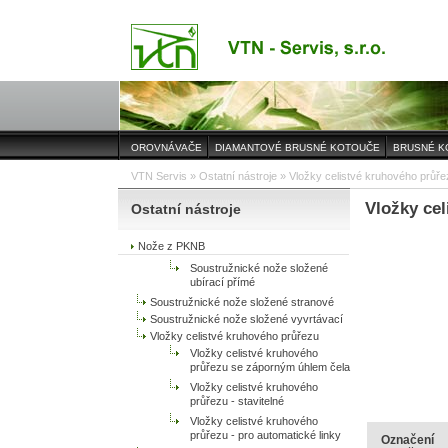
OROVNÁVAČE
DIAMANTOVÉ BRUSNÉ KOTOUČE
BRUSNÉ K
VTN Servis
»
Ostatní nástroje
» Vložky celistvé kruhového průřez
Vložky cel
Ostatní nástroje
Nože z PKNB
Soustružnické nože složené
ubírací přímé
Soustružnické nože složené stranové
Soustružnické nože složené vyvrtávací
Vložky celistvé kruhového průřezu
Vložky celistvé kruhového
průřezu se záporným úhlem čela
Vložky celistvé kruhového
průřezu - stavitelné
Vložky celistvé kruhového
průřezu - pro automatické linky
Označení