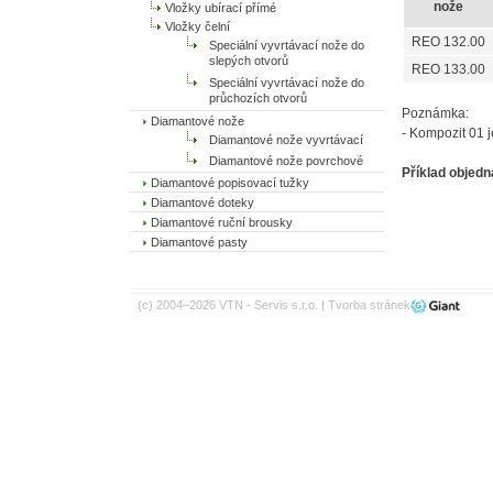
nože
Vložky ubírací přímé
Vložky čelní
REO 132.00
Speciální vyvrtávací nože do
slepých otvorů
REO 133.00
Speciální vyvrtávací nože do
průchozích otvorů
Poznámka:
Diamantové nože
- Kompozit 01 
Diamantové nože vyvrtávací
Diamantové nože povrchové
Příklad objed
Diamantové popisovací tužky
Diamantové doteky
Diamantové ruční brousky
Diamantové pasty
(c) 2004–2026 VTN - Servis s.r.o. |
Tvorba stránek